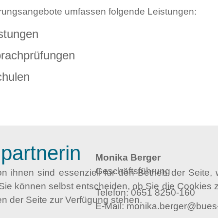
ierungsangebote umfassen folgende Leistungen:
istungen
prachprüfungen
chulen
partnerin
Monika Berger
Geschäftsführung
n ihnen sind essenziell für den Betrieb der Seite
Sie können selbst entscheiden, ob Sie die Cookies z
Telefon:
0651 8250-160
en der Seite zur Verfügung stehen.
E-Mail:
monika.berger@bues-t