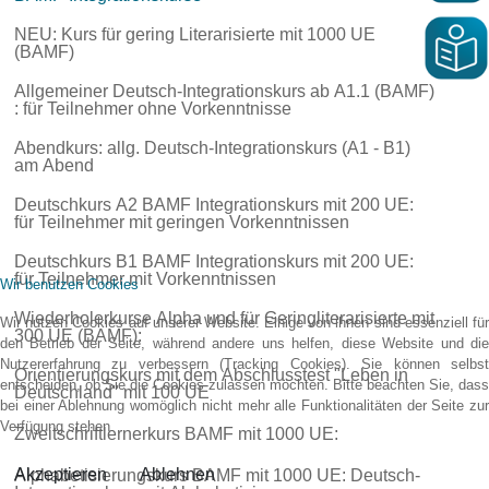
NEU: Kurs für gering Literarisierte mit 1000 UE
(BAMF)
Allgemeiner Deutsch-Integrationskurs ab A1.1 (BAMF)
: für Teilnehmer ohne Vorkenntnisse
Abendkurs: allg. Deutsch-Integrationskurs (A1 - B1)
am Abend
Deutschkurs A2 BAMF Integrationskurs mit 200 UE:
für Teilnehmer mit geringen Vorkenntnissen
Deutschkurs B1 BAMF Integrationskurs mit 200 UE:
für Teilnehmer mit Vorkenntnissen
Wir benutzen Cookies
Wiederholerkurse Alpha und für Geringliterarisierte mit
Wir nutzen Cookies auf unserer Website. Einige von ihnen sind essenziell für
300 UE (BAMF):
den Betrieb der Seite, während andere uns helfen, diese Website und die
Nutzererfahrung zu verbessern (Tracking Cookies). Sie können selbst
Orientierungskurs mit dem Abschlusstest "Leben in
entscheiden, ob Sie die Cookies zulassen möchten. Bitte beachten Sie, dass
Deutschland" mit 100 UE
bei einer Ablehnung womöglich nicht mehr alle Funktionalitäten der Seite zur
Verfügung stehen.
Zweitschriftlernerkurs BAMF mit 1000 UE:
Akzeptieren
Ablehnen
Alphabetisierungskurs BAMF mit 1000 UE: Deutsch-