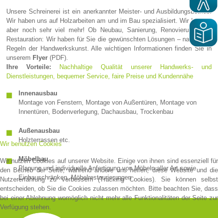
Unsere Schreinerei ist ein anerkannter Meister- und Ausbildungsbetrieb.
Wir haben uns auf Holzarbeiten am und im Bau spezialisiert. Wir können
aber noch sehr viel mehr! Ob Neubau, Sanierung, Renovierung oder
Restauration: Wir haben für Sie die gewünschten Lösungen – nach allen
Regeln der Handwerkskunst. Alle wichtigen Informationen finden Sie in
unserem
Flyer
(PDF).
Ihre Vorteile:
Nachhaltige Qualität unserer Handwerks- und
Dienstleistungen, bequemer Service, faire Preise und Kundennähe
Innenausbau
Montage von Fenstern, Montage von Außentüren, Montage von
Innentüren, Bodenverlegung, Dachausbau, Trockenbau
Außenausbau
Holzterrassen etc.
Wir benutzen Cookies
Möbelbau
Wir nutzen Cookies auf unserer Website. Einige von ihnen sind essenziell für
Planung und individuelle Anfertigung von Möbeln aller Art sowie
den Betrieb der Seite, während andere uns helfen, diese Website und die
Einbauschränken, Möbelrestaurierungen
Nutzererfahrung zu verbessern (Tracking Cookies). Sie können selbst
entscheiden, ob Sie die Cookies zulassen möchten. Bitte beachten Sie, dass
bei einer Ablehnung womöglich nicht mehr alle Funktionalitäten der Seite zur
Verfügung stehen.