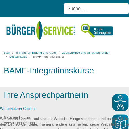
Start
Teilhabe an Bildung und Arbeit
Deutschkurse und Sprachprüfungen
Deutschkurse
BAMF-Integrationskurse
BAMF-Integrationskurse
Ihre Ansprechpartnerin
Wir benutzen Cookies
Nataliya Fuchs
Wir nutzen Cookies auf unserer Website. Einige von ihnen sind essenziell für
Verwaltungsleitung
den Betrieb der Seite, während andere uns helfen, diese Website und die