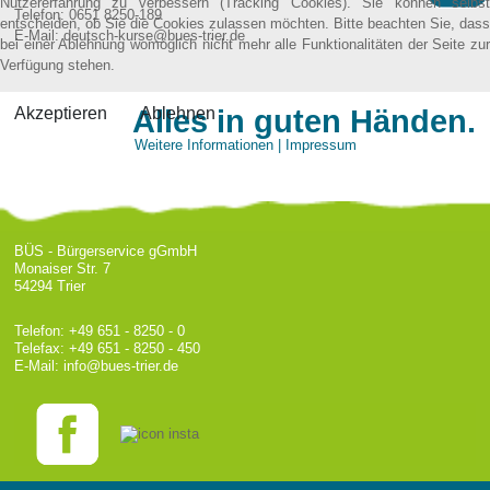
Nutzererfahrung zu verbessern (Tracking Cookies). Sie können selbst
Telefon:
0651 8250-189
entscheiden, ob Sie die Cookies zulassen möchten. Bitte beachten Sie, dass
E-Mail:
deutsch-kurse@bues-trier.de
bei einer Ablehnung womöglich nicht mehr alle Funktionalitäten der Seite zur
Verfügung stehen.
Akzeptieren
Ablehnen
Alles in guten Händen.
Weitere Informationen
|
Impressum
BÜS - Bürgerservice gGmbH
Monaiser Str. 7
54294 Trier
Telefon:
+49 651 - 8250 - 0
Telefax: +49 651 - 8250 - 450
E-Mail:
info@bues-trier.de