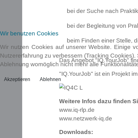
bei der Suche nach Prakti
bei der Begleitung von Pra
Wir benutzen Cookies
beim Finden einer Stelle, d
Wir nutzen Cookies auf unserer Website. Einige vo
Nutzererfahrung zu verbessern (Tracking Cookies). 
Das Angebot "IQ.YourJob" finde
Ablehnung womöglich nicht mehr alle Funktionalität
"IQ.YourJob" ist ein Projekt 
Akzeptieren
Ablehnen
Weitere Infos dazu finden Si
www.iq-rlp.de
www.netzwerk-iq.de
Downloads: