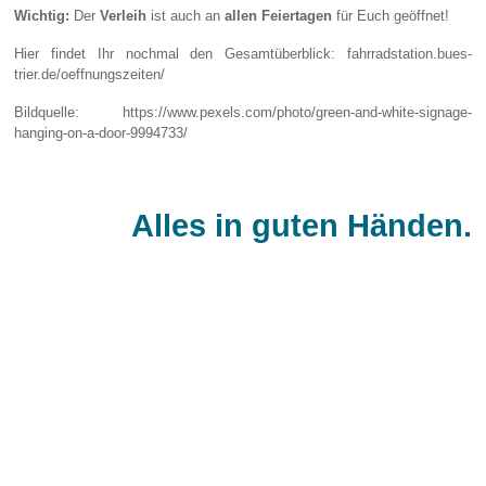
Wichtig:
Der
Verleih
ist auch an
allen Feiertagen
für Euch geöffnet!
Hier findet Ihr nochmal den Gesamtüberblick: fahrradstation.bues-
trier.de/oeffnungszeiten/
Bildquelle:
https://www.pexels.com/photo/green-and-white-signage-
hanging-on-a-door-9994733/
Alles in guten Händen.
BÜS - Bürgerservice gGmbH
Monaiser Str. 7
54294 Trier
Telefon:
+49 651 - 8250 - 0
Telefax: +49 651 - 8250 - 450
E-Mail:
info@bues-trier.de