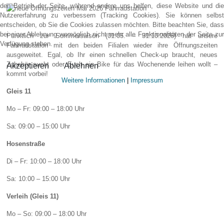
den Betrieb der Seite, während andere uns helfen, diese Website und die
Nutzererfahrung zu verbessern (Tracking Cookies). Sie können selbst
entscheiden, ob Sie die Cookies zulassen möchten. Bitte beachten Sie, dass
bei einer Ablehnung womöglich nicht mehr alle Funktionalitäten der Seite zur
Pünktlich zur Sommersaison (01.05. – 31.10.2026) hat unsere
Verfügung stehen.
Fahrradstation mit den beiden Filialen wieder ihre Öffnungszeiten
ausgeweitet. Egal, ob Ihr einen schnellen Check-up braucht, neues
Zubehör sucht oder Euch ein Bike für das Wochenende leihen wollt –
Akzeptieren
Ablehnen
kommt vorbei!
Weitere Informationen
|
Impressum
Gleis 11
Mo – Fr: 09:00 – 18:00 Uhr
Sa: 09:00 – 15:00 Uhr
Hosenstraße
Di – Fr: 10:00 – 18:00 Uhr
Sa: 10:00 – 15:00 Uhr
Verleih (Gleis 11)
Mo – So: 09:00 – 18:00 Uhr