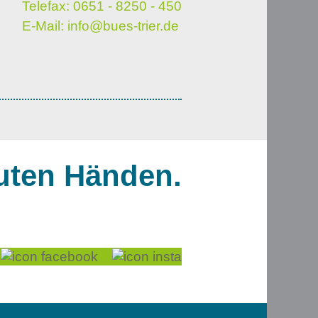
Telefax: 0651 - 8250 - 450
E-Mail:
info@bues-trier.de
guten Händen.