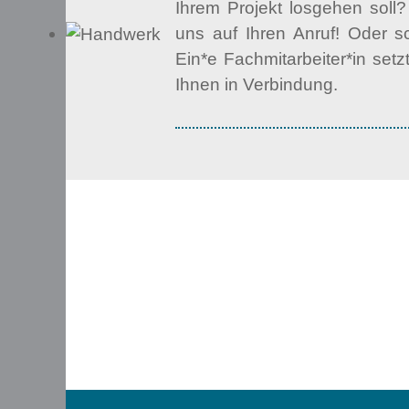
Ihrem Projekt losgehen soll?
uns auf Ihren Anruf! Oder s
Ein*e Fachmitarbeiter*in setz
Ihnen in Verbindung.
BÜS - Bürgerservice gGmbH
Monaiser Str. 7
54294 Trier