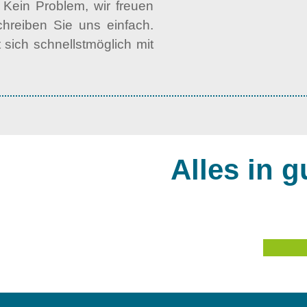
 Kein Problem, wir freuen
chreiben Sie uns einfach.
t sich schnellstmöglich mit
Alles in 
Telefon:
+49 651 - 8250 - 0
Telefax: +49 651 - 8250 - 450
E-Mail:
info@bues-trier.de