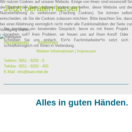
Wir nutzen Cookies auf unserer Website. Einige von ihnen sind essenziell für
Jetzt beraten lassen
den Betrieb der Seite, während andere uns helfen, diese Website und die
Nutzererfahrung zu verbessern (Tracking Cookies). Sie können selbst
entscheiden, ob Sie die Cookies zulassen möchten. Bitte beachten Sie, dass
bei einer Ablehnung womöglich nicht mehr alle Funktionalitäten der Seite zur
Sie benötigen ein beratendes Gespräch, bevor es mit Ihrem Projekt
Verfügung stehen.
losgehen soll? Kein Problem, wir freuen uns auf Ihren Anruf! Oder
schreiben Sie uns einfach. Ein*e Fachmitarbeiter*in setzt sich
Akzeptieren
Ablehnen
schnellstmöglich mit Ihnen in Verbindung.
Weitere Informationen
|
Impressum
Telefon: 0651 - 8250 - 0
Telefax: 0651 - 8250 - 450
E-Mail:
info@bues-trier.de
Alles in guten Händen.