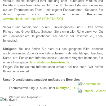
Verkauf und die Reparatur Ihrer Trekking- oder Tourenräder, E-Bikes und
Pedelecs sowie Rennräder an. Mit über 20 Jahren Erfahrung gelten wir
als
die
Fahrradstation Triers - mit eigener Fachwerkstatt. Schauen Sie
dazu gerne auch einmal in unser
Kurzvideo
:
www.facebook.com/reel/1434428404247028
.
Verkauf und Verleih von Touren-, Trekkingrädern und E-Bikes sowie
Fitness- und Gravel Bikes. Schauen Sie sich in aller Ruhe direkt vor Ort
um - entweder am Hauptbahnhof Trier oder in der Hosenstr. 20, Trier-
Innenstadt.
Übrigens:
Bei uns finden Sie nicht nur das geeignete Bike, sondern
auch passendes Zubehör wie Fahrradhelme, Fahrradanhänger, Taschen,
Körbe, etc. Für weitere Informationen zu unserem Angebot besuchen Sie
unsere Homepage:
fahrradstation.bues-trier.de
Fragen Sie für weitere Informationen einfach bei uns nach. Wir helfen
Ihnen gerne weiter!
Unser Dienstleistungsangebot umfasst die Bereiche:
Fahrradvermietung (s. auch unser
Mietfl
yer
(PDF)
)
Wartung und Reparatur