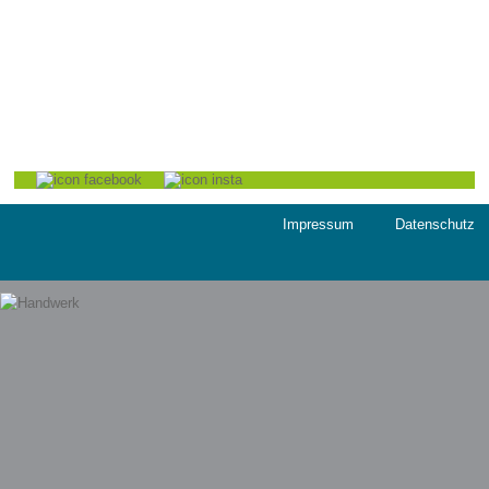
BÜS - Bürgerservice gGmbH
Monaiser Str. 7
54294 Trier
Telefon:
+49 651 - 8250 - 0
Telefax: +49 651 - 8250 - 450
E-Mail:
info@bues-trier.de
Impressum
Datenschutz