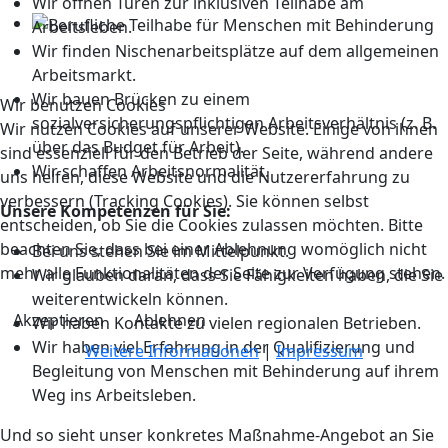
Wir öffnen Türen zur inklusiven Teilhabe am
Arbeitsleben.
Wir finden Nischenarbeitsplätze auf dem allgemeinen
Arbeitsmarkt.
Wir bauen Brücken zu einem
Wir benutzen Cookies
sozialversicherungspflichtigen Arbeitsverhältnis (z. B.
Wir nutzen Cookies auf unserer Website. Einige von ihnen
über das Budget für Arbeit).
sind essenziell für den Betrieb der Seite, während andere
Wir schaffen Arbeitsnormalität.
uns helfen, diese Website und die Nutzererfahrung zu
verbessern (Tracking Cookies). Sie können selbst
Unsere Kompetenzen für Sie:
entscheiden, ob Sie die Cookies zulassen möchten. Bitte
beachten Sie, dass bei einer Ablehnung womöglich nicht
Bei uns stehen Sie im Mittelpunkt.
mehr alle Funktionalitäten der Seite zur Verfügung stehen.
Wir glauben daran, dass Sie Fähigkeiten haben, die Sie
weiterentwickeln können.
Akzeptieren
Ablehnen
Wir haben Kontakte zu vielen regionalen Betrieben.
Wir haben viel Erfahrung in der Qualifizierung und
Weitere Informationen
|
Impressum
Begleitung von Menschen mit Behinderung auf ihrem
Weg ins Arbeitsleben.
Und so sieht unser konkretes Maßnahme-Angebot an Sie