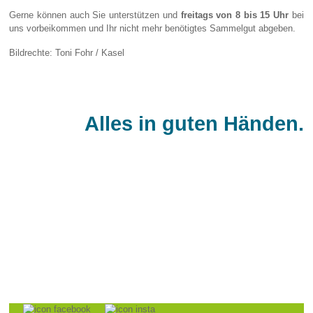
Gerne können auch Sie unterstützen und
freitags von 8 bis 15 Uhr
bei
uns vorbeikommen und Ihr nicht mehr benötigtes Sammelgut abgeben.
Bildrechte: Toni Fohr / Kasel
Alles in guten Händen.
BÜS - Bürgerservice gGmbH
Monaiser Str. 7
54294 Trier
Telefon:
+49 651 - 8250 - 0
Telefax: +49 651 - 8250 - 450
E-Mail:
info@bues-trier.de