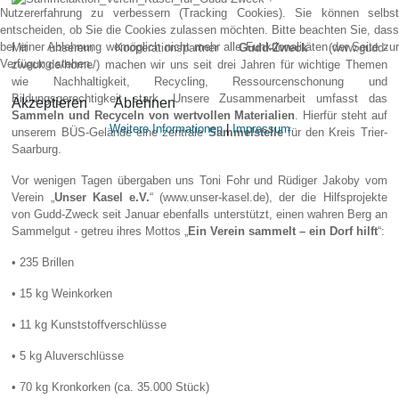
Nutzererfahrung zu verbessern (Tracking Cookies). Sie können selbst
entscheiden, ob Sie die Cookies zulassen möchten. Bitte beachten Sie, dass
bei einer Ablehnung womöglich nicht mehr alle Funktionalitäten der Seite zur
Mit unserem Kooperationspartner
Gudd-Zweck
(
www.gudd-
Verfügung stehen.
zweck.de/home/
) machen wir uns seit drei Jahren für wichtige Themen
wie Nachhaltigkeit, Recycling, Ressourcenschonung und
Bildungsgerechtigkeit stark. Unsere Zusammenarbeit umfasst das
Akzeptieren
Ablehnen
Sammeln und Recyceln von wertvollen Materialien
. Hierfür steht auf
Weitere Informationen
|
Impressum
unserem BÜS-Gelände eine zentrale
Sammelstelle
für den Kreis Trier-
Saarburg.
Vor wenigen Tagen übergaben uns Toni Fohr und Rüdiger Jakoby vom
Verein „
Unser Kasel e.V.
“ (
www.unser-kasel.de
), der die Hilfsprojekte
von Gudd-Zweck seit Januar ebenfalls unterstützt, einen wahren Berg an
Sammelgut - getreu ihres Mottos „
Ein Verein sammelt – ein Dorf hilft
“:
• 235 Brillen
• 15 kg Weinkorken
• 11 kg Kunststoffverschlüsse
• 5 kg Aluverschlüsse
• 70 kg Kronkorken (ca. 35.000 Stück)